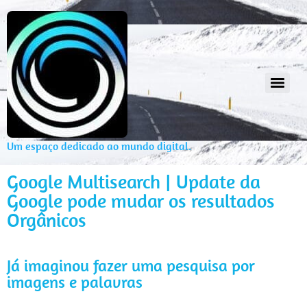
Um espaço dedicado ao mundo digital.
Google Multisearch | Update da
Google pode mudar os resultados
Orgânicos
Já imaginou fazer uma pesquisa por
imagens e palavras